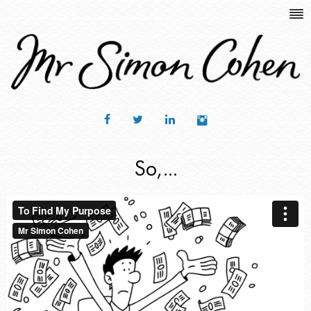
So,...